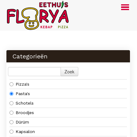
Webshop
Menu
Categorieën
Foto's
Contact
Zoek
Pizza's
INLOGGEN
BESTELLEN
Pasta's
Schotels
Broodjes
Dürüm
Kapsalon