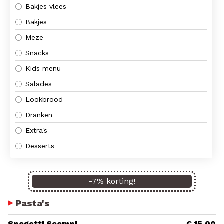
Bakjes vlees
Bakjes
Meze
Snacks
Kids menu
Salades
Lookbrood
Dranken
Extra's
Desserts
-
7
% korting!
Pasta's
Spagetti Scampi
€ 15,00