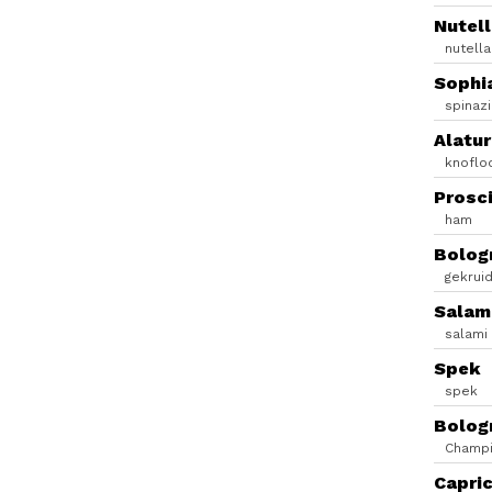
Nutell
nutell
Sophi
spinazi
Alatu
knoflo
Prosc
ham
Bolog
gekrui
Salam
salami
Spek
spek
Bolog
Champi
Capri