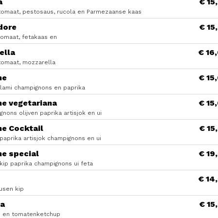
a
€ 15
tomaat, pestosaus, rucola en Parmezaanse kaas
dore
€ 15
tomaat, fetakaas en
ella
€ 16
tomaat, mozzarella
ne
€ 15
lami champignons en paprika
ne vegetariana
€ 15
nons olijven paprika artisjok en ui
ne Cocktail
€ 15
paprika artisjok champignons en ui
e special
€ 19
kip paprika champignons ui feta
€ 14
usen kip
ca
€ 15
es en tomatenketchup