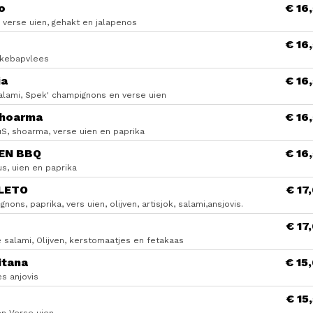
o
€ 16
 verse uien, gehakt en jalapenos
€ 16
 kebapvlees
ia
€ 16
alami, Spek' champignons en verse uien
hoarma
€ 16
S, shoarma, verse uien en paprika
EN BBQ
€ 16
s, uien en paprika
LETO
€ 17
nons, paprika, vers uien, olijven, artisjok, salami,ansjovis.
€ 17
 salami, Olijven, kerstomaatjes en fetakaas
itana
€ 15
s anjovis
€ 15