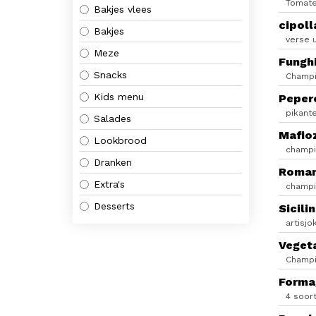
Tomate
Bakjes vlees
cipoll
Bakjes
verse u
Meze
Fungh
Snacks
Champi
Kids menu
Peper
pikant
Salades
Mafio
Lookbrood
champi
Dranken
Roma
Extra's
champi
Desserts
Sicili
artisjo
Veget
Champig
Forma
4 soor