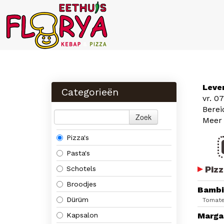
Leve
Categorieën
vr. 0
Berei
Zoek
Meer
Pizza's
Pasta's
Pizz
Schotels
Broodjes
Bambi
Dürüm
Tomate
Kapsalon
Marga