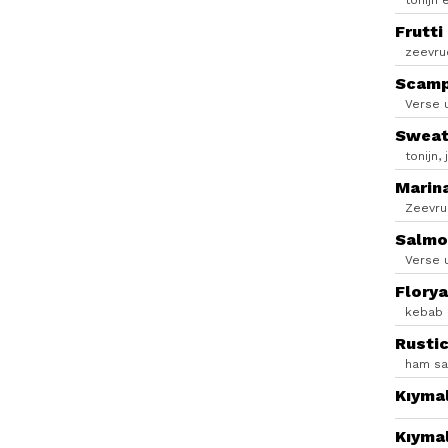
tonijn 
Frutti
zeevru
Scamp
Verse 
Sweat
tonijn,
Marin
Zeevruc
Salmo
Verse 
Florya
kebab 
Rusti
ham sa
Kıymal
Kıymal