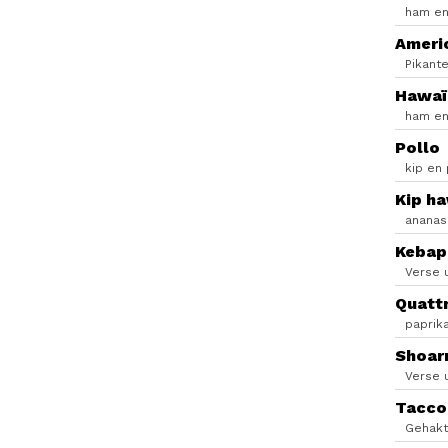
ham en
Ameri
Pikant
Hawaï
ham e
Pollo
kip en 
Kip ha
ananas 
Kebap
Verse 
Quattr
paprik
Shoar
Verse 
Tacco
Gehakt,