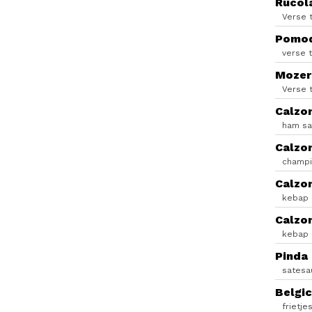
Rucol
Verse 
Pomo
verse 
Mozer
Verse 
Calzo
ham sa
Calzo
champig
Calzo
kebap 
Calzon
kebap 
Pinda
satesa
Belgi
frietj