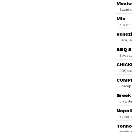
Mexic
Salami,
Mix
Kip en
Venez
Ham, s
BBQ S
Bbqsau
CHICK
BBQsau
COMP
Champig
Greek
pikante
Napol
kaperje
Tonno