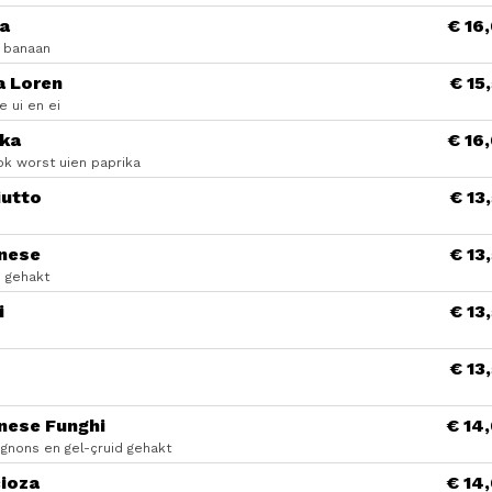
a
€ 16
a banaan
a Loren
€ 15
e ui en ei
rka
€ 16
ok worst uien paprika
iutto
€ 13
nese
€ 13
d gehakt
i
€ 13
€ 13
nese Funghi
€ 14
gnons en gel-çruid gehakt
cioza
€ 14