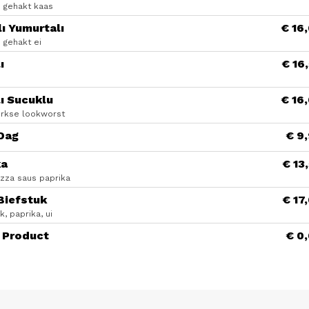
d gehakt kaas
ı Yumurtalı
€ 16
 gehakt ei
ı
€ 16
ı Sucuklu
€ 16
urkse lookworst
 Dag
€ 9
ka
€ 13
izza saus paprika
Biefstuk
€ 17
k, paprika, ui
 Product
€ 0