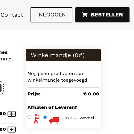
Contact
INLOGGEN
BESTELLEN
nes
Winkelmandje (
0
#)
ommel
Nog geen producten aan
winkelmandje toegevoegd.
Prijs:
€ 0,00
Afhalen of Leveren?
,90
3920 - Lommel
,00