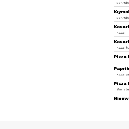
gekrui
Kıymal
gekruid
Kasarl
kaas
Kasarl
kaas t
Pizza
Papri
kaas p
Pizza 
Biefstu
Nieuw