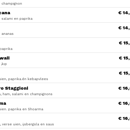
 champignon
cana
€ 14
e salami en paprika
€ 14
n ananas
€ 15
paprika
waii
€ 15
,kıp
€ 15
uien, paprika.én kebapvlees
o Staggioni
€ 16
a, ham, salami en champignons
ma
€ 16
uien. paprika en Shoarma
€ 16
 verse uien, ijsbergsla en saus