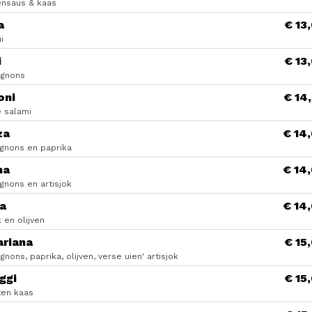
nsaus & kaas
a
€ 13
i
i
€ 13
gnons
oni
€ 14
e salami
za
€ 14
gnons en paprika
na
€ 14
gnons en artisjok
na
€ 14
k en olijven
ariana
€ 15
nons, paprika, olijven, verse uien' artisjok
ggi
€ 15
ten kaas