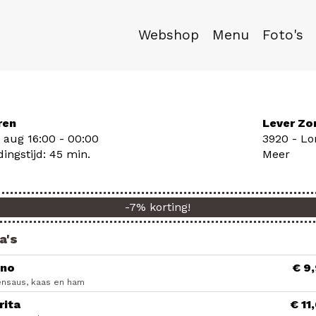
Webshop
Menu
Foto's
ren
Lever Zo
7 aug
16:00 - 00:00
3920 - L
dingstijd: 45 min.
Meer
-
7
% korting!
a's
no
€ 9
nsaus, kaas en ham
rita
€ 11