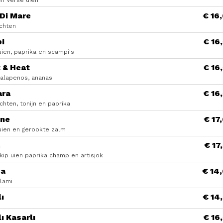
en Verse uien
 Di Mare
€ 16
chten
i
€ 16
uien, paprika en scampi's
 & Heat
€ 16
 jalapenos, ananas
ara
€ 16
hten, tonijn en paprika
ne
€ 17
uien en gerookte zalm
€ 17
kip uien paprika champ en artisjok
ca
€ 14
lami
ı
€ 14
ı Kasarlı
€ 16